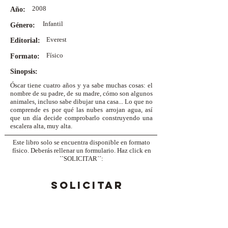
2008
Año:
Infantil
Género:
Everest
Editorial:
Físico
Formato:
Sinopsis:
Óscar tiene cuatro años y ya sabe muchas cosas: el
nombre de su padre, de su madre, cómo son algunos
animales, incluso sabe dibujar una casa... Lo que no
comprende es por qué las nubes arrojan agua, así
que un día decide comprobarlo construyendo una
escalera alta, muy alta.
Este libro solo se encuentra disponible en formato
físico. Deberás rellenar un formulario. Haz click en
``SOLICITAR´´:
SOLICITAR