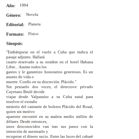
1994
Año:
Novela
Género:
Planeta
Editorial:
Físico
Formato:
Sinopsis:
"Embárquese en el vuelo a Cuba que indica el
pasaje adjunto. Hallará
cuarto reservado a su nombre en el hotel Habana
Libre... Asumo todos los
gastos y le garantizo honorarios generosos. Es un
asunto de vida o
muerte. Confío en su discreción. Plácido."
Sin pensarlo dos veces, el detectove privado
Cayetano Brulé decide
viajar desde Valparaíso a su Cuba natal para
resolver el extraño
misterio del cantante de boleros Plácido del Rosal,
quien sin motivo
aparente encontró en su maleta medio millón de
dólares. Desde entonces,
unos desconocidos van tras sus pasos con la
intención de asesinarlo y
recuperar el dinero sucio. Entre las luces del cabaré