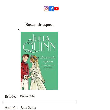
MODINO
Buscando esposa
Disponible
Estado:
Julia Quinn
Autor/a: