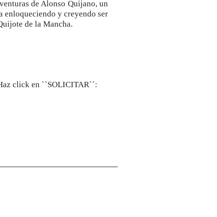
aventuras de Alonso Quijano, un
ba enloqueciendo y creyendo ser
uijote de la Mancha.
. Haz click en ``SOLICITAR´´:
Dirección