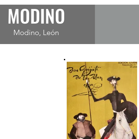
MODINO
Modino, León