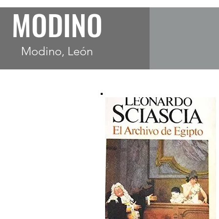
MODINO
Modino, León