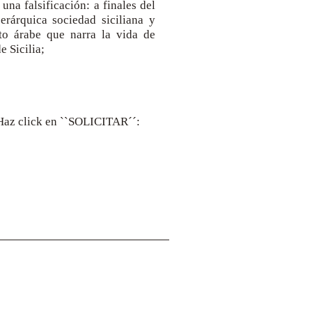
una falsificación: a finales del
erárquica sociedad siciliana y
ito árabe que narra la vida de
 Sicilia;
. Haz click en ``SOLICITAR´´:
Dirección