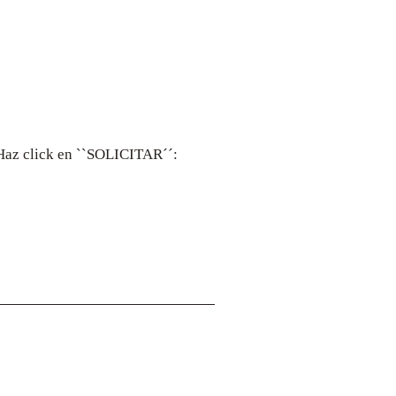
. Haz click en ``SOLICITAR´´:
Dirección