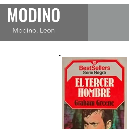
MODINO
Modino, León