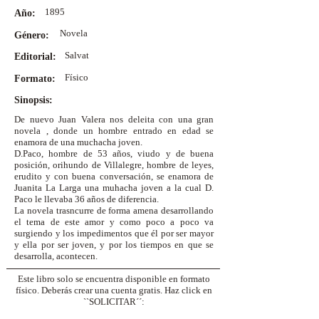
1895
Año:
Novela
Género:
Salvat
Editorial:
Físico
Formato:
Sinopsis:
De nuevo Juan Valera nos deleita con una gran
novela , donde un hombre entrado en edad se
enamora de una muchacha joven.
D.Paco, hombre de 53 años, viudo y de buena
posición, orihundo de Villalegre, hombre de leyes,
erudito y con buena conversación, se enamora de
Juanita La Larga una muhacha joven a la cual D.
Paco le llevaba 36 años de diferencia.
La novela trasncurre de forma amena desarrollando
el tema de este amor y como poco a poco va
surgiendo y los impedimentos que él por ser mayor
y ella por ser joven, y por los tiempos en que se
desarrolla, acontecen.
Este libro solo se encuentra disponible en formato
físico. Deberás crear una cuenta gratis. Haz click en
``SOLICITAR´´: