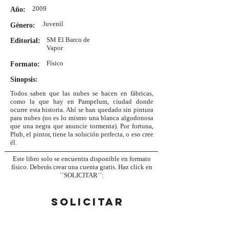
2009
Año:
Juvenil
Género:
SM El Barco de
Editorial:
Vapor
Físico
Formato:
Sinopsis:
Todos saben que las nubes se hacen en fábricas,
como la que hay en Pampelum, ciudad donde
ocurre esta historia. Ahí se han quedado sin pintura
para nubes (no es lo mismo una blanca algodonosa
que una negra que anuncie tormenta). Por fortuna,
Plub, el pintor, tiene la solución perfecta, o eso cree
él.
Este libro solo se encuentra disponible en formato
físico. Deberás crear una cuenta gratis. Haz click en
``SOLICITAR´´:
SOLICITAR