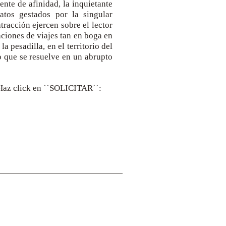
ente de afinidad, la inquietante
tos gestados por la singular
racción ejercen sobre el lector
aciones de viajes tan en boga en
la pesadilla, en el territorio del
to que se resuelve en un abrupto
. Haz click en ``SOLICITAR´´:
Dirección