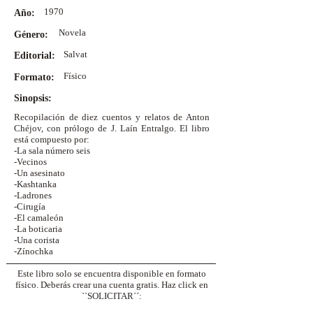
1970
Año:
Novela
Género:
Salvat
Editorial:
Físico
Formato:
Sinopsis:
Recopilación de diez cuentos y relatos de Anton
Chéjov, con prólogo de J. Laín Entralgo. El libro
está compuesto por:
-La sala número seis
-Vecinos
-Un asesinato
-Kashtanka
-Ladrones
-Cirugía
-El camaleón
-La boticaria
-Una corista
-Zínochka
Este libro solo se encuentra disponible en formato
físico. Deberás crear una cuenta gratis. Haz click en
``SOLICITAR´´: