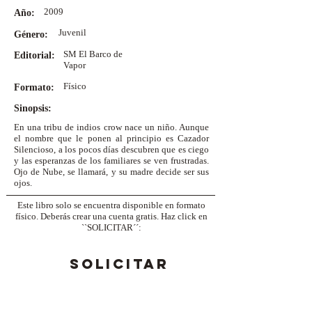
2009
Año:
Juvenil
Género:
SM El Barco de
Editorial:
Vapor
Físico
Formato:
Sinopsis:
En una tribu de indios crow nace un niño. Aunque
el nombre que le ponen al principio es Cazador
Silencioso, a los pocos días descubren que es ciego
y las esperanzas de los familiares se ven frustradas.
Ojo de Nube, se llamará, y su madre decide ser sus
ojos.
Este libro solo se encuentra disponible en formato
físico. Deberás crear una cuenta gratis. Haz click en
``SOLICITAR´´:
SOLICITAR