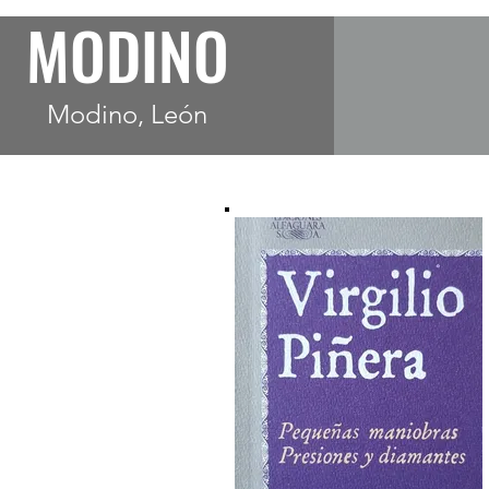
MODINO
Modino, León