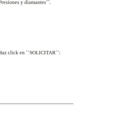
`Presiones y diamantes´´.
. Haz click en ``SOLICITAR´´:
Dirección