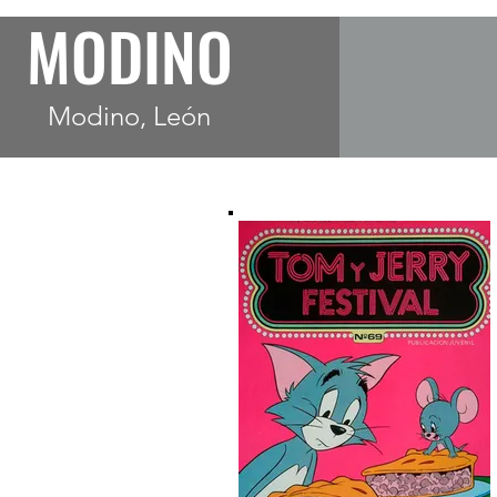
MODINO
Modino, León