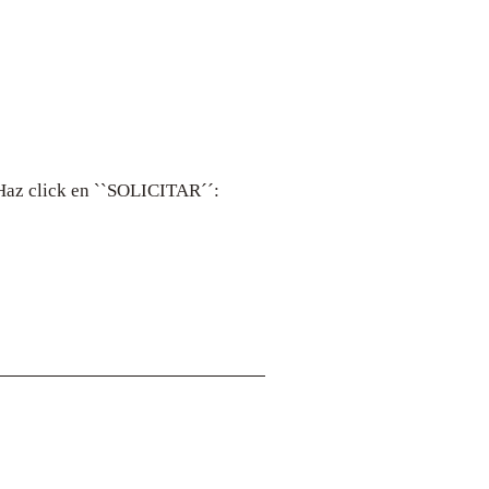
. Haz click en ``SOLICITAR´´:
Dirección