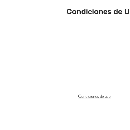
Condiciones de 
Contacto
Formulario
modino.pueblo.leon@gmail.com
Condiciones de uso