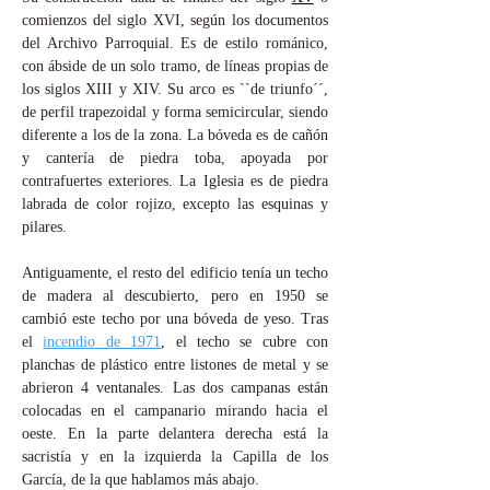
comienzos del siglo XVI, según los documentos
del Archivo Parroquial. Es de estilo románico,
con ábside de un solo tramo, de líneas propias de
los siglos XIII y XIV. Su arco es ``de triunfo´´,
de perfil trapezoidal y forma semicircular, siendo
diferente a los de la zona. La bóveda es de cañón
y cantería de piedra toba, apoyada por
contrafuertes exteriores. La Iglesia es de piedra
labrada de color rojizo, excepto las esquinas y
pilares.
Antiguamente, el resto del edificio tenía un techo
de madera al descubierto, pero en 1950 se
cambió este techo por una bóveda de yeso. Tras
el
incendio de 1971
, el techo se cubre con
planchas de plástico entre listones de metal y se
abrieron 4 ventanales. Las dos campanas están
colocadas en el campanario mirando hacia el
oeste. En la parte delantera derecha está la
sacristía y en la izquierda la Capilla de los
García, de la que hablamos más abajo.