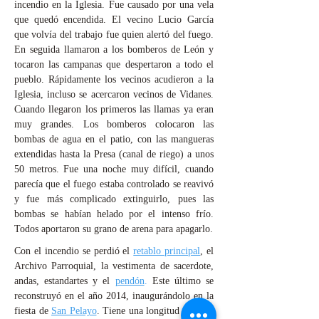
incendio en la Iglesia. Fue causado por una vela
que quedó encendida. El vecino Lucio García
que volvía del trabajo fue quien alertó del fuego.
En seguida llamaron a los bomberos de León y
tocaron las campanas que despertaron a todo el
pueblo. Rápidamente los vecinos acudieron a la
Iglesia, incluso se acercaron vecinos de Vidanes.
Cuando llegaron los primeros las llamas ya eran
muy grandes. Los bomberos colocaron las
bombas de agua en el patio, con las mangueras
extendidas hasta la Presa (canal de riego) a unos
50 metros. Fue una noche muy difícil, cuando
parecía que el fuego estaba controlado se reavivó
y fue más complicado extinguirlo, pues las
bombas se habían helado por el intenso frío.
Todos aportaron su grano de arena para apagarlo.
Con el incendio se perdió el
retablo principal
, el
Archivo Parroquial, la vestimenta de sacerdote,
andas, estandartes y el
pendón
.
Este último se
reconstruyó en el año 2014, inaugurándolo en la
fiesta de
San Pelayo
. Tiene una longitud de unos